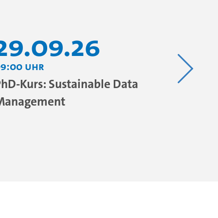
29.09.26
01.
9:00 Uhr
18:00 U
hD-Kurs: Sustainable Data
Resear
Management
Arbeit
Gesund
antreib