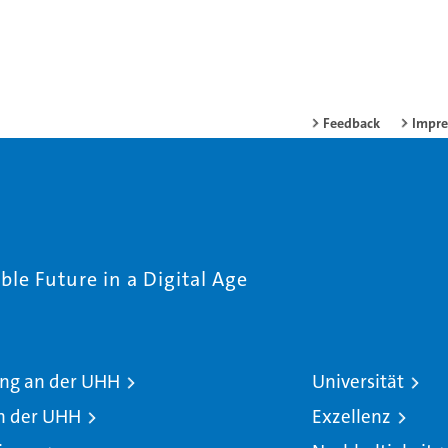
Feedback
Impr
le Future in a Digital Age
ng an der UHH
Universität
n der UHH
Exzellenz